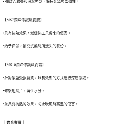
結帳頁面，進行簡訊認證並確認金額後，即可完成結帳。
▪️
強效的滋養和保濕秀髮，保持光澤與富彈性
。
２．訂單成立數日內，您將收到繳費通知簡訊。
每筆NT$90，滿NT$999(含以上)免運費
３．收到繳費通知簡訊後14天內，點擊此簡訊中的連結，可透過四大超商／
ATM／網路銀行／等多元方式進行付款，方視為交易完成。
7-11取貨付款
【
MS7潤澤修護滋養膜
】
※ 請注意：結帳手續完成當下不需立刻繳費，但若您需要取消訂單，請聯絡
每筆NT$90，滿NT$999(含以上)免運費
購買商品的店家。未經商家同意取消之訂單仍視為有效，需透過AFTEE先享
後付繳納相關費用。
▪️
具有抗熱效果，減緩熱工具帶來的傷害
。
付款後7-11取貨
※ 交易是否成功請以「AFTEE先享後付 」之結帳頁面顯示為準，若有關於
是否繳費成功／繳費後需取消欲退款等相關疑問，請聯繫「AFTEE先享後付
每筆NT$90，滿NT$999(含以上)免運費
▪️
給予保濕，補充洗髮時所流失的養份
。
客戶支援中心」
https://netprotections.freshdesk.com/support/home
台灣【本島宅配】
【注意事項】
１．透過由恩沛科技股份有限公司提供之「AFTEE先享後付」服務完成之交
每筆NT$90，滿NT$999(含以上)免運費
【
MS10潤澤修護滋養霜
】
易，需依本服務之必要範圍內提供個人資料，並將交易相關給付款項請求債
權轉讓予恩沛科技股份有限公司。
台灣【離島宅配】
２．關於個人資料處理事宜，請瀏覽以下網址：
▪️
針對嚴重受損髮質，以長效型的方式進行深層修護
。
每筆NT$90，滿NT$999(含以上)免運費
https://aftee.tw/terms/#terms3
３．未成年的使用者請事先徵得法定代理人或監護人之同意方可使用
▪️
修復毛鱗片，留住水分
。
貨到付款
「AFTEE先享後付」，若未經同意申辦者引起之損失，本公司不負相關責
任。
每筆NT$90，滿NT$999(含以上)免運費
４．使用「AFTEE先享後付」時，將依據個別帳號之用戶狀況，依本公司即
▪️
並具有抗熱的效果，防止吹風時高溫的傷害
。
時審查核予不同之上限額度；若仍有額度不足之情形，本公司將視審查結果
海外宅配
查看運費
請求用戶進行身份認證。
５．嚴禁一人註冊多個帳號或使用他人資訊註冊。若發現惡意使用之情形，
｜適合髮質｜
恩沛科技股份有限公司將有權停止該用戶之使用額度並採取法律行動。