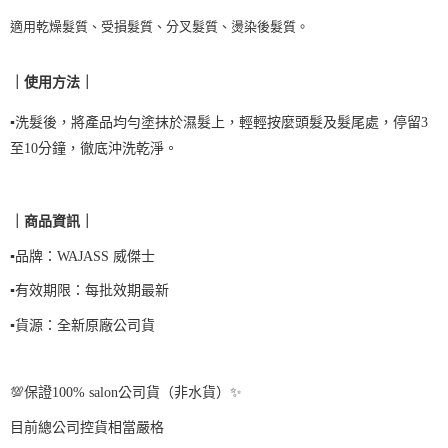
適用乾燥髮質、受損髮質、分叉髮質、燙染後髮質
。
｜使用方法｜
▪️
洗髮後，將產品均勻塗抹於濕髮上，輕輕按麼頭髮及髮尾處，
停留3
至10分鐘，徹底沖洗乾淨
。
｜商品資訊｜
▪️品牌：WAJASS 威傑士
▪️有效期限：每批效期最新
▪️貨源：全新原廠公司貨
💯保證100% salon公司貨（非水貨）✨
目前總公司控貨相當嚴格