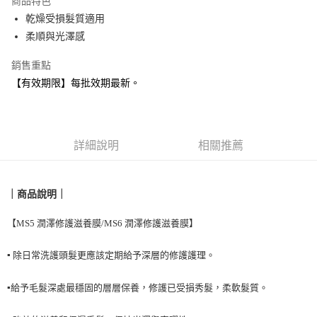
商品特色
合作金庫商業銀行
第一商業銀行
超商取貨付款
乾燥受損髮質適用
華南商業銀行
彰化商業銀行
柔順與光澤感
LINE Pay
上海商業儲蓄銀行
台北富邦商業銀行
國泰世華商業銀行
兆豐國際商業銀行
Apple Pay
銷售重點
臺灣中小企業銀行
台中商業銀行
【有效期限】每批效期最新。
匯豐（台灣）商業銀行
華泰商業銀行
悠遊付
聯邦商業銀行
遠東國際商業銀行
元大商業銀行
永豐商業銀行
Google Pay
玉山商業銀行
星展（台灣）商業銀行
台新國際商業銀行
中國信託商業銀行
全盈+PAY
詳細說明
相關推薦
台灣樂天信用卡公司
AFTEE先享後付
相關說明
｜商品說明｜
【關於「AFTEE先享後付」】
貨到付款
AFTEE先享後付是「在收到商品之後才付款」的支付方式。 讓您購物簡單
【
MS5 潤澤修護滋養膜/
MS6 潤澤修護滋養膜】
便利好安心！
１．簡單：不需註冊會員、不需綁卡、不需儲值。
運送方式
２．便利：只要手機號碼，簡訊認證，即可結帳。
▪️
除日常洗護頭髮更應該定期給予深層的修護護理。
３．安心：先確認商品／服務後，再付款。
全家取貨付款
▪️
給予毛髮深處最穩固的層層保養，修護已受損秀髮，柔軟髮質
。
每筆NT$90，滿NT$999(含以上)免運費
【「AFTEE先享後付」結帳流程】
１．於結帳方式選擇「AFTEE先享後付」後，將跳轉至「AFTEE先享後付」
付款後全家取貨