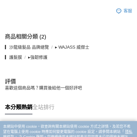
客服
商品相關分類 (2)
▎沙龍級髮品 品牌總覽
▸ WAJASS 威傑士
▎護髮膜
▸強韌修護
評價
喜歡這個商品嗎？購買後給他一個好評吧
本分類熱銷
全站排行
本網站中使用 cookie，欲查詢有關本網站使用 cookie 方式之詳情，及若您不希
熱門標籤
望在電腦上使用 cookie 時應如何變更電腦的 cookie 設定，請參閱本網站「
隱私