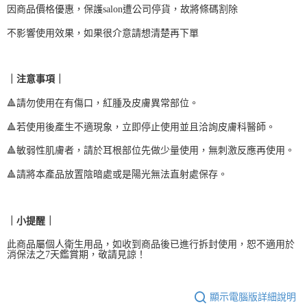
因商品價格優惠，保護salon遭公司停貨，故將條碼割除
不影響使用效果，如果很介意請想清楚再下單
｜注意事項｜
🔺請勿使用在有傷口，紅腫及皮膚異常部位。
🔺若使用後產生不適現象，立即停止使用並且洽詢皮膚科醫師。
🔺敏弱性肌膚者，請於耳根部位先做少量使用，無刺激反應再使用。
🔺請將本產品放置陰暗處或是陽光無法直射處保存。
｜小提醒｜
此商品屬個人衛生用品，如收到商品後已進行拆封使用，恕不適用於
消保法之7天鑑賞期，敬請見諒！
顯示電腦版詳細說明