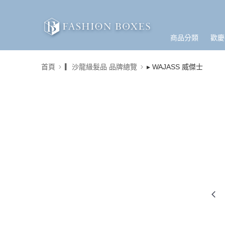
商品分類
歡慶
首頁
▎沙龍級髮品 品牌總覽
▸ WAJASS 威傑士