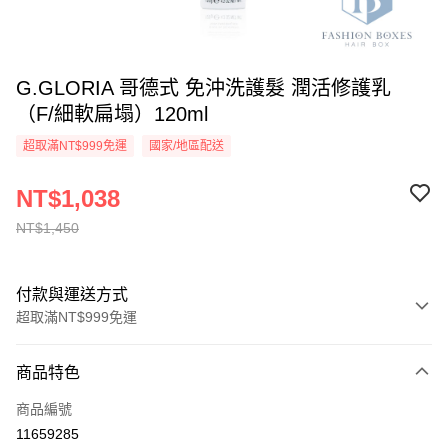
G.GLORIA 哥德式 免沖洗護髮 潤活修護乳
（F/細軟扁塌）120ml
超取滿NT$999免運
國家/地區配送
NT$1,038
NT$1,450
付款與運送方式
超取滿NT$999免運
付款方式
商品特色
信用卡一次付款
商品編號
信用卡分期付款
11659285