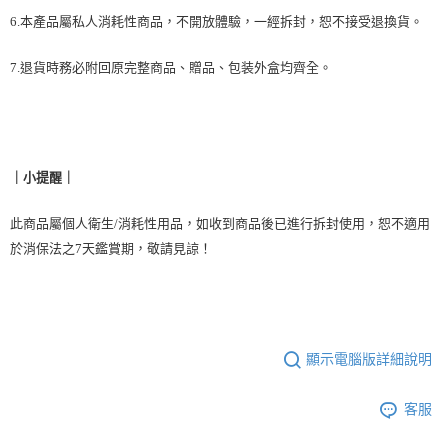
6.本產品屬私人消耗性商品，不開放體驗，一經拆封，恕不接受退換貨。
7.退貨時務必附回原完整商品、贈品、包装外盒均齊全。
｜
｜
小提醒
此商品屬個人衛生/消耗性用品，如收到商品後已進行拆封使用，恕不適用
於消保法之7天鑑賞期，敬請見諒！
顯示電腦版詳細說明
客服