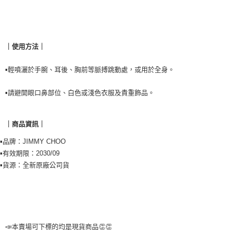
每筆NT$90，滿NT$999(含以上)免運費
結帳頁面，進行簡訊認證並確認金額後，即可完成結帳。
２．訂單成立數日內，您將收到繳費通知簡訊。
台灣【本島宅配】
３．收到繳費通知簡訊後14天內，點擊此簡訊中的連結，可透過四大超商／
每筆NT$90，滿NT$999(含以上)免運費
ATM／網路銀行／等多元方式進行付款，方視為交易完成。
※ 請注意：結帳手續完成當下不需立刻繳費，但若您需要取消訂單，請聯絡
｜使用方法｜
購買商品的店家。未經商家同意取消之訂單仍視為有效，需透過AFTEE先享
後付繳納相關費用。
▪️輕噴灑於手腕、耳後、胸前等脈搏跳動處，或用於全身。
※ 交易是否成功請以「AFTEE先享後付 」之結帳頁面顯示為準，若有關於
是否繳費成功／繳費後需取消欲退款等相關疑問，請聯繫「AFTEE先享後付
客戶支援中心」
https://netprotections.freshdesk.com/support/home
▪️請避開眼口鼻部位、白色或淺色衣服及貴重飾品。
【注意事項】
１．透過由恩沛科技股份有限公司提供之「AFTEE先享後付」服務完成之交
｜商品資訊｜
易，需依本服務之必要範圍內提供個人資料，並將交易相關給付款項請求債
權轉讓予恩沛科技股份有限公司。
▪️品牌：JIMMY CHOO
２．關於個人資料處理事宜，請瀏覽以下網址：
▪️有效期限：2030/09
https://aftee.tw/terms/#terms3
３．未成年的使用者請事先徵得法定代理人或監護人之同意方可使用
▪️貨源：全新原廠公司貨
「AFTEE先享後付」，若未經同意申辦者引起之損失，本公司不負相關責
任。
４．使用「AFTEE先享後付」時，將依據個別帳號之用戶狀況，依本公司即
時審查核予不同之上限額度；若仍有額度不足之情形，本公司將視審查結果
請求用戶進行身份認證。
５．嚴禁一人註冊多個帳號或使用他人資訊註冊。若發現惡意使用之情形，
📣本賣場可下標的均是現貨商品👏👏
恩沛科技股份有限公司將有權停止該用戶之使用額度並採取法律行動。