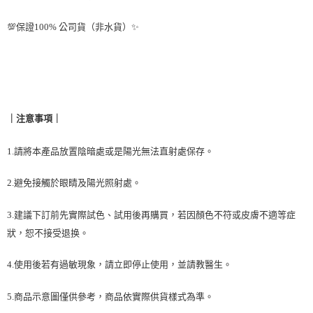
💯保證100% 公司貨（非水貨）✨
｜注意事項｜
1.請將本產品放置陰暗處或是陽光無法直射處保存。
2.避免接觸於眼睛及陽光照射處。
3.建議下訂前先實際試色、試用後再購買，若因顏色不符或皮膚不適等症
狀，恕不接受退换。
4.使用後若有過敏現象，請立即停止使用，並請教醫生。
5.商品示意圖僅供參考，商品依實際供貨樣式為準。