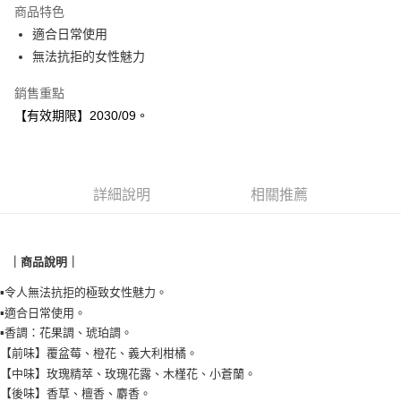
商品特色
合作金庫商業銀行
第一商業銀行
超商取貨付款
適合日常使用
華南商業銀行
彰化商業銀行
無法抗拒的女性魅力
LINE Pay
上海商業儲蓄銀行
台北富邦商業銀行
國泰世華商業銀行
兆豐國際商業銀行
Apple Pay
銷售重點
臺灣中小企業銀行
台中商業銀行
【有效期限】2030/09。
匯豐（台灣）商業銀行
華泰商業銀行
悠遊付
聯邦商業銀行
遠東國際商業銀行
元大商業銀行
永豐商業銀行
Google Pay
玉山商業銀行
星展（台灣）商業銀行
台新國際商業銀行
中國信託商業銀行
全盈+PAY
詳細說明
相關推薦
台灣樂天信用卡公司
AFTEE先享後付
相關說明
｜商品說明｜
【關於「AFTEE先享後付」】
AFTEE先享後付是「在收到商品之後才付款」的支付方式。 讓您購物簡單
運送方式
▪️令人無法抗拒的極致女性魅力。
便利好安心！
▪️適合日常使用。
１．簡單：不需註冊會員、不需綁卡、不需儲值。
全家取貨付款
２．便利：只要手機號碼，簡訊認證，即可結帳。
▪️香調：花果調、琥珀調。
每筆NT$90，滿NT$999(含以上)免運費
３．安心：先確認商品／服務後，再付款。
【前味】覆盆莓、橙花、義大利柑橘。
【中味】玫瑰精萃、玫瑰花露、木槿花、小蒼蘭。
7-11取貨付款
【「AFTEE先享後付」結帳流程】
【後味】香草、檀香、麝香。
１．於結帳方式選擇「AFTEE先享後付」後，將跳轉至「AFTEE先享後付」