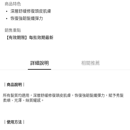
商品特色
合作金庫商業銀行
第一商業銀行
超商取貨付款
深層舒緩修復頭皮肌膚
華南商業銀行
彰化商業銀行
恢復強韌髮纖彈力
LINE Pay
上海商業儲蓄銀行
台北富邦商業銀行
國泰世華商業銀行
兆豐國際商業銀行
Apple Pay
銷售重點
臺灣中小企業銀行
台中商業銀行
【有效期限】每批效期最新
匯豐（台灣）商業銀行
華泰商業銀行
悠遊付
聯邦商業銀行
遠東國際商業銀行
元大商業銀行
永豐商業銀行
Google Pay
玉山商業銀行
星展（台灣）商業銀行
台新國際商業銀行
中國信託商業銀行
全盈+PAY
詳細說明
相關推薦
台灣樂天信用卡公司
AFTEE先享後付
相關說明
｜
商品說明
｜
【關於「AFTEE先享後付」】
貨到付款
AFTEE先享後付是「在收到商品之後才付款」的支付方式。 讓您購物簡單
所有髮質均適用，深層舒緩修復頭皮肌膚，恢復強韌髮纖彈力，賦予秀髮
便利好安心！
柔順、光澤、絲質耀感。
１．簡單：不需註冊會員、不需綁卡、不需儲值。
運送方式
２．便利：只要手機號碼，簡訊認證，即可結帳。
３．安心：先確認商品／服務後，再付款。
全家取貨付款
｜使用方法｜
每筆NT$90，滿NT$999(含以上)免運費
【「AFTEE先享後付」結帳流程】
１．於結帳方式選擇「AFTEE先享後付」後，將跳轉至「AFTEE先享後付」