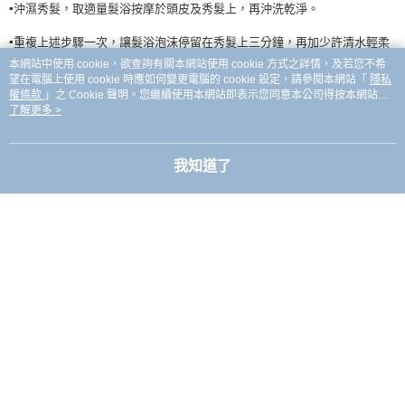
▪️沖濕秀髮，取適量髮浴按摩於頭皮及秀髮上，再沖洗乾淨。
付款後全家取貨
結帳頁面，進行簡訊認證並確認金額後，即可完成結帳。
２．訂單成立數日內，您將收到繳費通知簡訊。
每筆NT$90，滿NT$999(含以上)免運費
▪️
重複上述步驟一次，讓髮浴泡沫停留在秀髮上三分鐘，再加少許清水輕柔
３．收到繳費通知簡訊後14天內，點擊此簡訊中的連結，可透過四大超商／
按摩，清洗乾淨即可
。
ATM／網路銀行／等多元方式進行付款，方視為交易完成。
本網站中使用 cookie，欲查詢有關本網站使用 cookie 方式之詳情，及若您不希
7-11取貨付款
※ 請注意：結帳手續完成當下不需立刻繳費，但若您需要取消訂單，請聯絡
望在電腦上使用 cookie 時應如何變更電腦的 cookie 設定，請參閱本網站「
隱私
每筆NT$90，滿NT$999(含以上)免運費
購買商品的店家。未經商家同意取消之訂單仍視為有效，需透過AFTEE先享
權條款
」之 Cookie 聲明。您繼續使用本網站即表示您同意本公司得按本網站使
後付繳納相關費用。
用條款之 Cookie 聲明使用 cookie。
了解更多 >
｜商品資訊｜
付款後7-11取貨
※ 交易是否成功請以「AFTEE先享後付 」之結帳頁面顯示為準，若有關於
是否繳費成功／繳費後需取消欲退款等相關疑問，請聯繫「AFTEE先享後付
每筆NT$90，滿NT$999(含以上)免運費
▪️
品牌：
KERASTASE 卡詩
客戶支援中心」
https://netprotections.freshdesk.com/support/home
我知道了
台灣【本島宅配】
【注意事項】
▪️
有效期限：每批效期最新
１．透過由恩沛科技股份有限公司提供之「AFTEE先享後付」服務完成之交
每筆NT$90，滿NT$999(含以上)免運費
易，需依本服務之必要範圍內提供個人資料，並將交易相關給付款項請求債
▪️
貨源：全新原廠公司貨
權轉讓予恩沛科技股份有限公司。
台灣【離島宅配】
２．關於個人資料處理事宜，請瀏覽以下網址：
每筆NT$90，滿NT$999(含以上)免運費
https://aftee.tw/terms/#terms3
３．未成年的使用者請事先徵得法定代理人或監護人之同意方可使用
💯保證100% salon公司貨（非水貨）✨
貨到付款
「AFTEE先享後付」，若未經同意申辦者引起之損失，本公司不負相關責
任。
目前總公司控貨相當嚴格❗
每筆NT$90，滿NT$999(含以上)免運費
４．使用「AFTEE先享後付」時，將依據個別帳號之用戶狀況，依本公司即
時審查核予不同之上限額度；若仍有額度不足之情形，本公司將視審查結果
因商品價格優惠，保護salon遭公司停貨，故將條碼割除
海外宅配
查看運費
請求用戶進行身份認證。
５．嚴禁一人註冊多個帳號或使用他人資訊註冊。若發現惡意使用之情形，
不影響使用效果，如果很介意請想清楚再下單。
恩沛科技股份有限公司將有權停止該用戶之使用額度並採取法律行動。