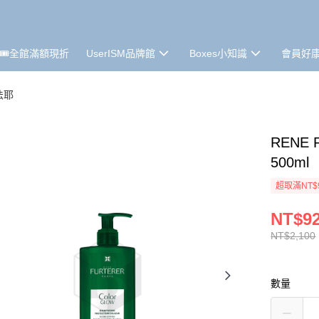
🎟️全館滿額現折
UserISM品牌館
Boxes小知識
會員好
萊法耶
RENE
500ml
超取滿NT$
NT$9
NT$2,100
數量