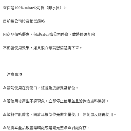
💯保證100% salon公司貨（非水貨）✨
目前總公司控貨相當嚴格
因商品價格優惠
，
保護salon遭公司停貨
，
故將條碼割除
不影響使用效果，如果很介意請想清楚再下單。
｜注意事項｜
🔺
請勿使用在有傷口，紅腫及皮膚異常部位。
🔺
若使用後產生不適現象，立即停止使用並且洽詢皮膚科醫師。
🔺
敏弱性肌膚者
，
請於耳根部位先做少量使用
，
無刺激反應再使用。
🔺請將本產品放置陰暗處或是陽光無法直射處保存。