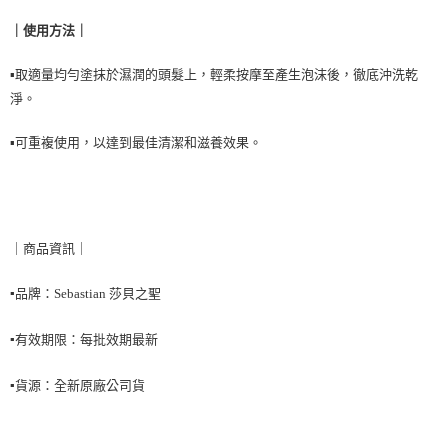
結帳頁面，進行簡訊認證並確認金額後，即可完成結帳。
２．訂單成立數日內，您將收到繳費通知簡訊。
每筆NT$90，滿NT$999(含以上)免運費
｜使用方法｜
３．收到繳費通知簡訊後14天內，點擊此簡訊中的連結，可透過四大超商／
ATM／網路銀行／等多元方式進行付款，方視為交易完成。
7-11取貨付款
※ 請注意：結帳手續完成當下不需立刻繳費，但若您需要取消訂單，請聯絡
▪️取適量均勻塗抹於濕潤的頭髮上，輕柔按摩至產生泡沫後，徹底沖洗乾
每筆NT$90，滿NT$999(含以上)免運費
購買商品的店家。未經商家同意取消之訂單仍視為有效，需透過AFTEE先享
淨。
後付繳納相關費用。
付款後7-11取貨
※ 交易是否成功請以「AFTEE先享後付 」之結帳頁面顯示為準，若有關於
▪️可重複使用，以達到最佳清潔和滋養效果。
是否繳費成功／繳費後需取消欲退款等相關疑問，請聯繫「AFTEE先享後付
每筆NT$90，滿NT$999(含以上)免運費
客戶支援中心」
https://netprotections.freshdesk.com/support/home
台灣【本島宅配】
【注意事項】
１．透過由恩沛科技股份有限公司提供之「AFTEE先享後付」服務完成之交
每筆NT$90，滿NT$999(含以上)免運費
易，需依本服務之必要範圍內提供個人資料，並將交易相關給付款項請求債
｜商品資訊｜
權轉讓予恩沛科技股份有限公司。
台灣【離島宅配】
２．關於個人資料處理事宜，請瀏覽以下網址：
每筆NT$90，滿NT$999(含以上)免運費
https://aftee.tw/terms/#terms3
▪️
品牌：
Sebastian 莎貝之聖
３．未成年的使用者請事先徵得法定代理人或監護人之同意方可使用
貨到付款
「AFTEE先享後付」，若未經同意申辦者引起之損失，本公司不負相關責
▪️
有效期限：每批效期最新
任。
每筆NT$90，滿NT$999(含以上)免運費
４．使用「AFTEE先享後付」時，將依據個別帳號之用戶狀況，依本公司即
時審查核予不同之上限額度；若仍有額度不足之情形，本公司將視審查結果
海外宅配
查看運費
▪️
貨源：全新原廠公司貨
請求用戶進行身份認證。
５．嚴禁一人註冊多個帳號或使用他人資訊註冊。若發現惡意使用之情形，
恩沛科技股份有限公司將有權停止該用戶之使用額度並採取法律行動。