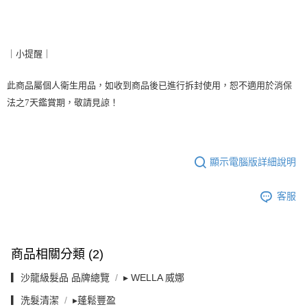
｜小提醒｜
此商品屬個人衛生用品，如收到商品後已進行拆封使用，恕不適用於消保
法之7天鑑賞期，敬請見諒！
顯示電腦版詳細說明
客服
商品相關分類 (2)
▎沙龍級髮品 品牌總覽
▸ WELLA 威娜
▎洗髮清潔
▸蓬鬆豐盈