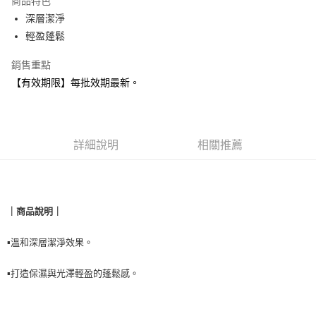
商品特色
合作金庫商業銀行
第一商業銀行
超商取貨付款
深層潔淨
華南商業銀行
彰化商業銀行
輕盈蓬鬆
LINE Pay
上海商業儲蓄銀行
台北富邦商業銀行
國泰世華商業銀行
兆豐國際商業銀行
Apple Pay
銷售重點
臺灣中小企業銀行
台中商業銀行
【有效期限】每批效期最新。
匯豐（台灣）商業銀行
華泰商業銀行
悠遊付
聯邦商業銀行
遠東國際商業銀行
元大商業銀行
永豐商業銀行
Google Pay
玉山商業銀行
星展（台灣）商業銀行
台新國際商業銀行
中國信託商業銀行
全盈+PAY
詳細說明
相關推薦
台灣樂天信用卡公司
AFTEE先享後付
相關說明
【關於「AFTEE先享後付」】
｜
商品說明
｜
貨到付款
AFTEE先享後付是「在收到商品之後才付款」的支付方式。 讓您購物簡單
便利好安心！
１．簡單：不需註冊會員、不需綁卡、不需儲值。
▪️溫和深層潔淨效果。
運送方式
２．便利：只要手機號碼，簡訊認證，即可結帳。
３．安心：先確認商品／服務後，再付款。
全家取貨付款
▪️打造保濕與光澤輕盈的蓬鬆感。
每筆NT$90，滿NT$999(含以上)免運費
【「AFTEE先享後付」結帳流程】
１．於結帳方式選擇「AFTEE先享後付」後，將跳轉至「AFTEE先享後付」
付款後全家取貨