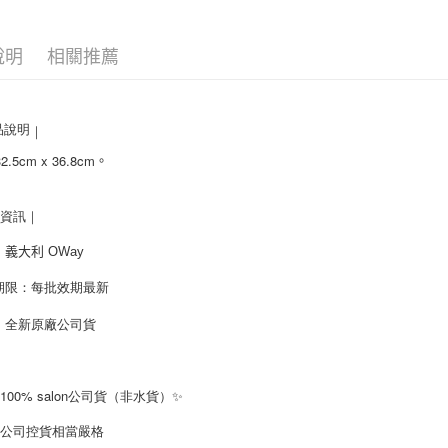
台灣樂
AFTEE先
相關說明
說明
相關推薦
【關於「A
貨到付款
AFTEE
便利好安
１．簡單
品說明
｜
２．便利
運送方式
３．安心
.5cm x 36.8cm
。
全家取貨
【「AFT
每筆NT$9
１．於結帳
品資訊｜
付」結帳
付款後全
２．訂單
：
義大利 OWay
３．收到繳
每筆NT$9
／ATM／
期限：每批效期最新
※ 請注意
7-11取貨
絡購買商品
：全新原廠公司貨
先享後付
每筆NT$9
※ 交易是
是否繳費成
付款後7-1
付客戶支
100% salon公司貨（非水貨）✨
每筆NT$9
【注意事
總公司控貨相當嚴格
台灣【本
１．透過由