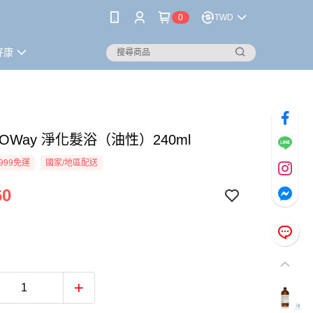
0
TWD
好康
OWay 淨化髮浴（油性）240ml
999免運
國家/地區配送
60