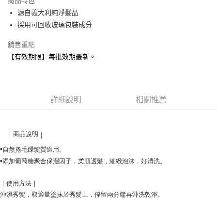
商品特色
合作金庫商業銀行
第一商業銀行
超商取貨付款
源自義大利純淨髮品
華南商業銀行
彰化商業銀行
採用可回收玻璃包裝成分
LINE Pay
上海商業儲蓄銀行
台北富邦商業銀行
國泰世華商業銀行
兆豐國際商業銀行
Apple Pay
銷售重點
臺灣中小企業銀行
台中商業銀行
【有效期限】每批效期最新。
匯豐（台灣）商業銀行
華泰商業銀行
悠遊付
聯邦商業銀行
遠東國際商業銀行
元大商業銀行
永豐商業銀行
Google Pay
玉山商業銀行
星展（台灣）商業銀行
台新國際商業銀行
中國信託商業銀行
全盈+PAY
詳細說明
相關推薦
台灣樂天信用卡公司
AFTEE先享後付
相關說明
｜商品說明
｜
【關於「AFTEE先享後付」】
貨到付款
AFTEE先享後付是「在收到商品之後才付款」的支付方式。 讓您購物簡單
自然捲毛躁髮質適用
。
▪️
便利好安心！
添加葡萄糖聚合保濕因子，柔順護髮，
細緻泡沫，好清洗
。
▪️
１．簡單：不需註冊會員、不需綁卡、不需儲值。
運送方式
２．便利：只要手機號碼，簡訊認證，即可結帳。
｜使用方法｜
３．安心：先確認商品／服務後，再付款。
全家取貨付款
沖濕秀髮，取適量塗抹於秀髮上，停留兩分鐘再沖洗乾淨。
每筆NT$90，滿NT$999(含以上)免運費
【「AFTEE先享後付」結帳流程】
１．於結帳方式選擇「AFTEE先享後付」後，將跳轉至「AFTEE先享後付」
付款後全家取貨