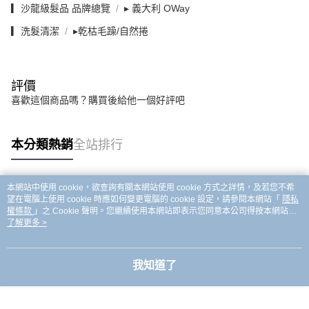
▎沙龍級髮品 品牌總覽
▸ 義大利 OWay
▎洗髮清潔
▸乾枯毛躁/自然捲
評價
喜歡這個商品嗎？購買後給他一個好評吧
本分類熱銷
全站排行
本網站中使用 cookie，欲查詢有關本網站使用 cookie 方式之詳情，及若您不希
熱門標籤
望在電腦上使用 cookie 時應如何變更電腦的 cookie 設定，請參閱本網站「
隱私
權條款
」之 Cookie 聲明。您繼續使用本網站即表示您同意本公司得按本網站使
用條款之 Cookie 聲明使用 cookie。
了解更多 >
我知道了