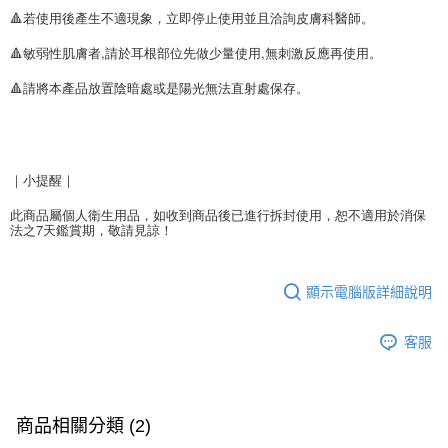
🔺若使用後產生不適現象，立即停止使用並且洽詢皮膚科醫師。
🔺敏弱性肌膚者,請於耳根部位先做少量使用,無刺激反應再使用。
🔺請將本產品放置陰暗處或是陽光無法直射處保存。
｜小提醒｜
此商品屬個人衛生用品，如收到商品後已進行拆封使用，恕不適用於消保
法之7天鑑賞期，敬請見諒！
顯示電腦版詳細說明
客服
商品相關分類 (2)