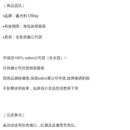
結帳頁面，進行簡訊認證並確認金額後，即可完成結帳。
｜商品資訊｜
２．訂單成立數日內，您將收到繳費通知簡訊。
每筆NT$90，滿NT$999(含以上)免運費
３．收到繳費通知簡訊後14天內，點擊此簡訊中的連結，可透過四大超商／
▪️
品牌：
義大利 OWay
ATM／網路銀行／等多元方式進行付款，方視為交易完成。
7-11取貨付款
※ 請注意：結帳手續完成當下不需立刻繳費，但若您需要取消訂單，請聯絡
有效期限：每批效期最新
每筆NT$90，滿NT$999(含以上)免運費
購買商品的店家。未經商家同意取消之訂單仍視為有效，需透過AFTEE先享
▪️
後付繳納相關費用。
貨源：全新原廠公司貨
付款後7-11取貨
※ 交易是否成功請以「AFTEE先享後付 」之結帳頁面顯示為準，若有關於
▪️
是否繳費成功／繳費後需取消欲退款等相關疑問，請聯繫「AFTEE先享後付
每筆NT$90，滿NT$999(含以上)免運費
客戶支援中心」
https://netprotections.freshdesk.com/support/home
台灣【本島宅配】
💯保證100% salon公司貨（非水貨）✨
【注意事項】
１．透過由恩沛科技股份有限公司提供之「AFTEE先享後付」服務完成之交
每筆NT$90，滿NT$999(含以上)免運費
目前總公司控貨相當嚴格
易，需依本服務之必要範圍內提供個人資料，並將交易相關給付款項請求債
權轉讓予恩沛科技股份有限公司。
台灣【離島宅配】
因商品價格優惠,保護salon遭公司停貨,故將條碼割除
２．關於個人資料處理事宜，請瀏覽以下網址：
每筆NT$90，滿NT$999(含以上)免運費
https://aftee.tw/terms/#terms3
不影響使用效果，如果很介意請想清楚再下單
３．未成年的使用者請事先徵得法定代理人或監護人之同意方可使用
貨到付款
「AFTEE先享後付」，若未經同意申辦者引起之損失，本公司不負相關責
任。
每筆NT$90，滿NT$999(含以上)免運費
４．使用「AFTEE先享後付」時，將依據個別帳號之用戶狀況，依本公司即
時審查核予不同之上限額度；若仍有額度不足之情形，本公司將視審查結果
海外宅配
查看運費
｜注意事項｜
請求用戶進行身份認證。
５．嚴禁一人註冊多個帳號或使用他人資訊註冊。若發現惡意使用之情形，
🔺請勿使用在有傷口，紅腫及皮膚異常部位。
恩沛科技股份有限公司將有權停止該用戶之使用額度並採取法律行動。