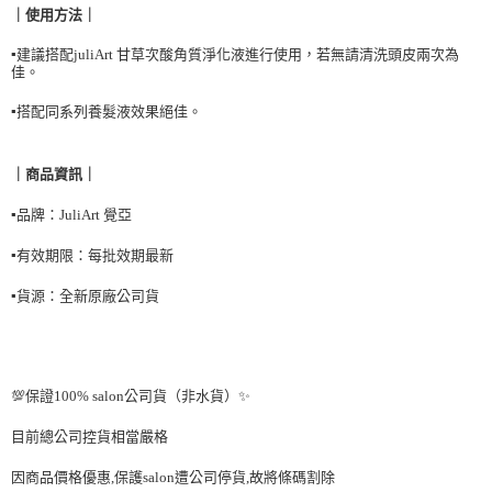
１．於結帳方式選擇「AFTEE先享後付」後，將跳轉至「AFTEE先享後付」
｜
使用方法
｜
付款後全家取貨
結帳頁面，進行簡訊認證並確認金額後，即可完成結帳。
２．訂單成立數日內，您將收到繳費通知簡訊。
▪️建議搭配juliArt 甘草次酸角質淨化液進行使用，若無請清洗頭皮兩次為
每筆NT$90，滿NT$999(含以上)免運費
３．收到繳費通知簡訊後14天內，點擊此簡訊中的連結，可透過四大超商／
佳。
ATM／網路銀行／等多元方式進行付款，方視為交易完成。
7-11取貨付款
※ 請注意：結帳手續完成當下不需立刻繳費，但若您需要取消訂單，請聯絡
▪️
搭配同系列養髮液效果絕佳。
每筆NT$90，滿NT$999(含以上)免運費
購買商品的店家。未經商家同意取消之訂單仍視為有效，需透過AFTEE先享
後付繳納相關費用。
付款後7-11取貨
※ 交易是否成功請以「AFTEE先享後付 」之結帳頁面顯示為準，若有關於
｜商品資訊｜
是否繳費成功／繳費後需取消欲退款等相關疑問，請聯繫「AFTEE先享後付
每筆NT$90，滿NT$999(含以上)免運費
客戶支援中心」
https://netprotections.freshdesk.com/support/home
▪️
品牌：JuliArt 覺亞
台灣【本島宅配】
【注意事項】
▪️
有效期限：每批效期最新
１．透過由恩沛科技股份有限公司提供之「AFTEE先享後付」服務完成之交
每筆NT$90，滿NT$999(含以上)免運費
易，需依本服務之必要範圍內提供個人資料，並將交易相關給付款項請求債
▪️
貨源：全新原廠公司貨
權轉讓予恩沛科技股份有限公司。
台灣【離島宅配】
２．關於個人資料處理事宜，請瀏覽以下網址：
每筆NT$90，滿NT$999(含以上)免運費
https://aftee.tw/terms/#terms3
３．未成年的使用者請事先徵得法定代理人或監護人之同意方可使用
貨到付款
「AFTEE先享後付」，若未經同意申辦者引起之損失，本公司不負相關責
💯保證100% salon公司貨（非水貨）✨
任。
每筆NT$90，滿NT$999(含以上)免運費
４．使用「AFTEE先享後付」時，將依據個別帳號之用戶狀況，依本公司即
目前總公司控貨相當嚴格
時審查核予不同之上限額度；若仍有額度不足之情形，本公司將視審查結果
海外宅配
查看運費
請求用戶進行身份認證。
因商品價格優惠,保護salon遭公司停貨,故將條碼割除
５．嚴禁一人註冊多個帳號或使用他人資訊註冊。若發現惡意使用之情形，