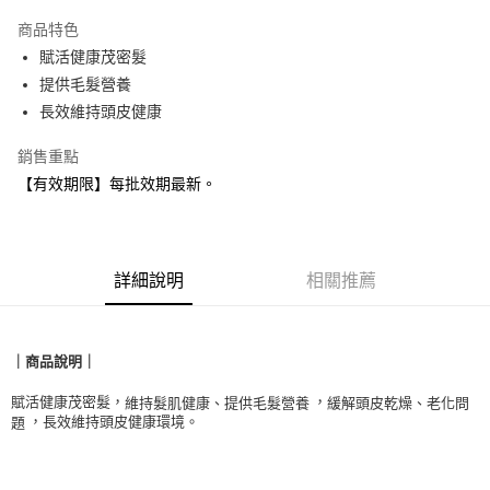
3 期 0 利率 每期
NT$1,100
21家銀行
商品特色
合作金庫商業銀行
第一商業銀行
超商取貨付款
賦活健康茂密髮
華南商業銀行
彰化商業銀行
提供毛髮營養
LINE Pay
上海商業儲蓄銀行
台北富邦商業銀行
國泰世華商業銀行
兆豐國際商業銀行
長效維持頭皮健康
Apple Pay
臺灣中小企業銀行
台中商業銀行
銷售重點
匯豐（台灣）商業銀行
華泰商業銀行
悠遊付
聯邦商業銀行
遠東國際商業銀行
【有效期限】每批效期最新。
元大商業銀行
永豐商業銀行
Google Pay
玉山商業銀行
星展（台灣）商業銀行
台新國際商業銀行
中國信託商業銀行
全盈+PAY
台灣樂天信用卡公司
詳細說明
相關推薦
AFTEE先享後付
相關說明
【關於「AFTEE先享後付」】
貨到付款
AFTEE先享後付是「在收到商品之後才付款」的支付方式。 讓您購物簡單
｜
商品說明
｜
便利好安心！
１．簡單：不需註冊會員、不需綁卡、不需儲值。
賦活健康茂密髮，
，
維持髮肌健康、提供毛髮營養
緩解頭皮乾燥、老化問
運送方式
２．便利：只要手機號碼，簡訊認證，即可結帳。
，長效維持頭皮健康環境。
題
３．安心：先確認商品／服務後，再付款。
全家取貨付款
每筆NT$90，滿NT$999(含以上)免運費
【「AFTEE先享後付」結帳流程】