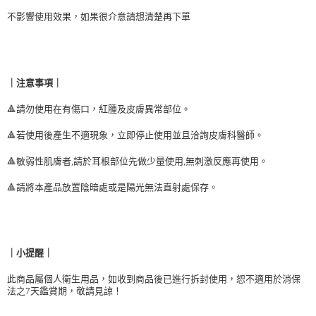
恩沛科技股份有限公司將有權停止該用戶之使用額度並採取法律行動。
不影響使用效果，如果很介意請想清楚再下單
｜注意事項｜
🔺
請勿使用在有傷口，紅腫及皮膚異常部位。
🔺
若使用後產生不適現象，立即停止使用並且洽詢皮膚科醫師。
🔺
敏弱性肌膚者,請於耳根部位先做少量使用,無刺激反應再使用。
🔺
請將本產品放置陰暗處或是陽光無法直射處保存。
｜小提醒｜
此商品屬個人衛生用品，如收到商品後已進行拆封使用，恕不適用於消保
法之7天鑑賞期，敬請見諒！