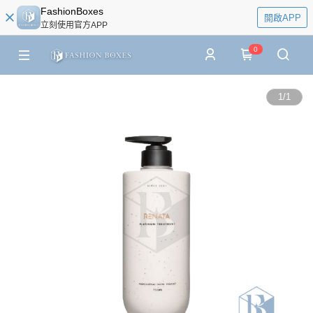
FashionBoxes
開啟APP
立刻使用官方APP
0
1
/
1