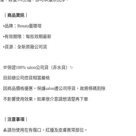
結帳頁面，進行簡訊認證並確認金額後，即可完成結帳。
２．訂單成立數日內，您將收到繳費通知簡訊。
每筆NT$90，滿NT$999(含以上)免運費
３．收到繳費通知簡訊後14天內，點擊此簡訊中的連結，可透過四大超商／
｜商品資訊｜
ATM／網路銀行／等多元方式進行付款，方視為交易完成。
7-11取貨付款
※ 請注意：結帳手續完成當下不需立刻繳費，但若您需要取消訂單，請聯絡
▪️品牌：Renata蕾娜塔
每筆NT$90，滿NT$999(含以上)免運費
購買商品的店家。未經商家同意取消之訂單仍視為有效，需透過AFTEE先享
後付繳納相關費用。
▪️有效期限：每批效期最新
付款後7-11取貨
※ 交易是否成功請以「AFTEE先享後付 」之結帳頁面顯示為準，若有關於
是否繳費成功／繳費後需取消欲退款等相關疑問，請聯繫「AFTEE先享後付
每筆NT$90，滿NT$999(含以上)免運費
▪️貨源：全新原廠公司貨
客戶支援中心」
https://netprotections.freshdesk.com/support/home
台灣【本島宅配】
【注意事項】
１．透過由恩沛科技股份有限公司提供之「AFTEE先享後付」服務完成之交
每筆NT$90，滿NT$999(含以上)免運費
💯保證100% salon公司貨（非水貨）✨
易，需依本服務之必要範圍內提供個人資料，並將交易相關給付款項請求債
權轉讓予恩沛科技股份有限公司。
台灣【離島宅配】
目前總公司控貨相當嚴格
２．關於個人資料處理事宜，請瀏覽以下網址：
每筆NT$90，滿NT$999(含以上)免運費
https://aftee.tw/terms/#terms3
因商品價格優惠，保護salon遭公司停貨，故將條碼割除
３．未成年的使用者請事先徵得法定代理人或監護人之同意方可使用
貨到付款
「AFTEE先享後付」，若未經同意申辦者引起之損失，本公司不負相關責
不影響使用效果，如果很介意請想清楚再下單
任。
每筆NT$90，滿NT$999(含以上)免運費
４．使用「AFTEE先享後付」時，將依據個別帳號之用戶狀況，依本公司即
時審查核予不同之上限額度；若仍有額度不足之情形，本公司將視審查結果
海外宅配
查看運費
｜注意事項｜
請求用戶進行身份認證。
５．嚴禁一人註冊多個帳號或使用他人資訊註冊。若發現惡意使用之情形，
🔺請勿使用在有傷口，紅腫及皮膚異常部位。
恩沛科技股份有限公司將有權停止該用戶之使用額度並採取法律行動。