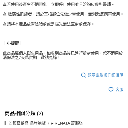
🔺若使用後產生不適現象，立即停止使用並且洽詢皮膚科醫師。
🔺 敏弱性肌膚者，請於耳根部位先做少量使用，無刺激反應再使用。
🔺請將本產品放置陰暗處或是陽光無法直射處保存。
｜小提醒｜
此商品屬個人衛生用品，如收到商品後已進行拆封使用，恕不適用於
消保法之7天鑑賞期，敬請見諒！
顯示電腦版詳細說明
客服
商品相關分類 (2)
▎沙龍級髮品 品牌總覽
▸ RENATA 蕾娜塔