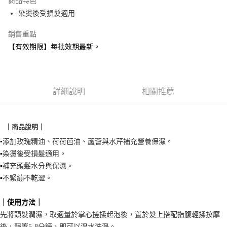
商品特色
合作金庫商業銀行
第一商業銀行
超商取貨付款
染燙後受損髮適用
華南商業銀行
彰化商業銀行
LINE Pay
上海商業儲蓄銀行
台北富邦商業銀行
銷售重點
國泰世華商業銀行
兆豐國際商業銀行
Apple Pay
【有效期限】每批效期最新。
臺灣中小企業銀行
台中商業銀行
匯豐（台灣）商業銀行
華泰商業銀行
悠遊付
聯邦商業銀行
遠東國際商業銀行
元大商業銀行
永豐商業銀行
Google Pay
玉山商業銀行
詳細說明
星展（台灣）商業銀行
相關推薦
台新國際商業銀行
中國信託商業銀行
全盈+PAY
台灣樂天信用卡公司
AFTEE先享後付
｜商品說明｜
相關說明
▪️
添加玫瑰精油、荷荷芭油、蘆薈與水芹補充營養保濕。
【關於「AFTEE先享後付」】
貨到付款
▪️
染燙後受損髮適用。
AFTEE先享後付是「在收到商品之後才付款」的支付方式。 讓您購物簡單
便利好安心！
▪️
補充頭髮水分與保濕。
１．簡單：不需註冊會員、不需綁卡、不需儲值。
運送方式
▪️
不緊繃不乾澀。
２．便利：只要手機號碼，簡訊認證，即可結帳。
３．安心：先確認商品／服務後，再付款。
全家取貨付款
｜使用方法｜
每筆NT$90，滿NT$999(含以上)免運費
【「AFTEE先享後付」結帳流程】
先將頭髮潤濕，取適量於掌心搓揉起泡後，置於髮上搭配指腹輕揉按摩
１．於結帳方式選擇「AFTEE先享後付」後，將跳轉至「AFTEE先享後付」
付款後全家取貨
後，靜置5-8分鐘，即可以溫水洗淨。