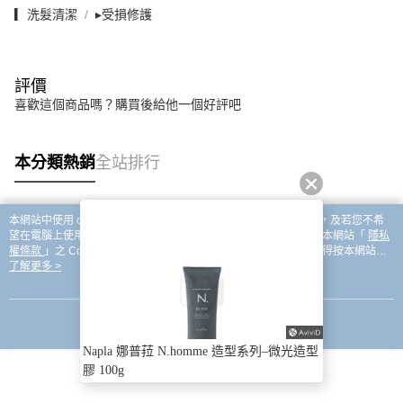
▎洗髮清潔
▸受損修護
評價
喜歡這個商品嗎？購買後給他一個好評吧
本分類熱銷
全站排行
本網站中使用 cookie，欲查詢有關本網站使用 cookie 方式之詳情，及若您不希
熱門標籤
望在電腦上使用 cookie 時應如何變更電腦的 cookie 設定，請參閱本網站「
隱私
權條款
」之 Cookie 聲明。您繼續使用本網站即表示您同意本公司得按本網站使
用條款之 Cookie 聲明使用 cookie。
了解更多 >
我知道了
Napla 娜普菈 N.homme 造型系列–微光造型
膠 100g