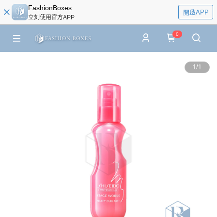
FashionBoxes
開啟APP
立刻使用官方APP
0
1
/
1