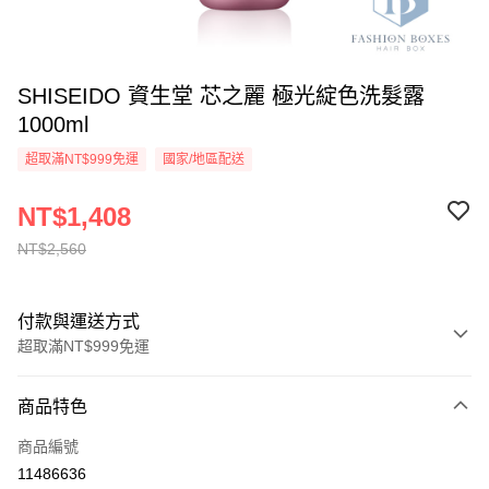
SHISEIDO 資生堂 芯之麗 極光綻色洗髮露
1000ml
超取滿NT$999免運
國家/地區配送
NT$1,408
NT$2,560
付款與運送方式
超取滿NT$999免運
付款方式
商品特色
信用卡一次付款
商品編號
信用卡分期付款
11486636