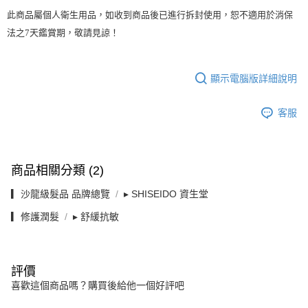
此商品屬個人衛生用品，如收到商品後已進行拆封使用，恕不適用於消保
法之7天鑑賞期，敬請見諒！
顯示電腦版詳細說明
客服
商品相關分類 (2)
▎沙龍級髮品 品牌總覽
▸ SHISEIDO 資生堂
▎修護潤髮
▸ 舒緩抗敏
評價
喜歡這個商品嗎？購買後給他一個好評吧