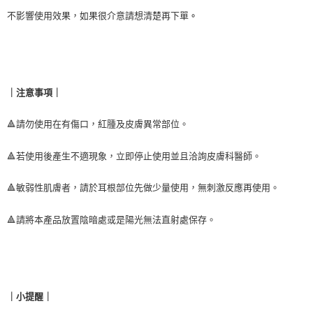
不影響使用效果，如果很介意請想清楚再下單
。
｜注意事項｜
🔺請勿使用在有傷口，紅腫及皮膚異常部位。
🔺
若使用後產生不適現象，立即停止使用並且洽詢皮膚科醫師。
🔺
敏弱性肌膚者
，
請於耳根部位先做少量使用
，
無刺激反應再使用。
🔺
請將本產品放置陰暗處或是陽光無法直射處保存。
｜小提醒｜