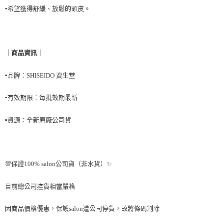
▪️
希望獲得舒緩、放鬆的頭皮
。
｜商品資訊｜
▪️
品牌：SHISEIDO 資生堂
▪️
有效期限：每批效期最新
▪️
貨源：全新原廠公司貨
💯保證100% salon公司貨（非水貨）✨
目前總公司控貨相當嚴格
因商品價格優惠
，
保護salon遭公司停貨
，
故將條碼割除