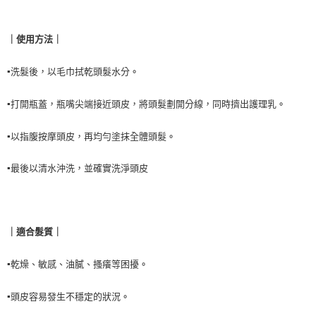
結帳頁面，進行簡訊認證並確認金額後，即可完成結帳。
２．訂單成立數日內，您將收到繳費通知簡訊。
每筆NT$90，滿NT$999(含以上)免運費
３．收到繳費通知簡訊後14天內，點擊此簡訊中的連結，可透過四大超商／
ATM／網路銀行／等多元方式進行付款，方視為交易完成。
｜
使用方法
｜
7-11取貨付款
※ 請注意：結帳手續完成當下不需立刻繳費，但若您需要取消訂單，請聯絡
每筆NT$90，滿NT$999(含以上)免運費
購買商品的店家。未經商家同意取消之訂單仍視為有效，需透過AFTEE先享
▪️
洗髮後，以毛巾拭乾頭髮水分
。
後付繳納相關費用。
付款後7-11取貨
※ 交易是否成功請以「AFTEE先享後付 」之結帳頁面顯示為準，若有關於
是否繳費成功／繳費後需取消欲退款等相關疑問，請聯繫「AFTEE先享後付
▪️
打開瓶蓋，瓶嘴尖端接近頭皮，將頭髮劃開分線，同時擠出護理乳
。
每筆NT$90，滿NT$999(含以上)免運費
客戶支援中心」
https://netprotections.freshdesk.com/support/home
台灣【本島宅配】
▪️
以指腹按摩頭皮，再均勻塗抹全體頭髮
。
【注意事項】
１．透過由恩沛科技股份有限公司提供之「AFTEE先享後付」服務完成之交
每筆NT$90，滿NT$999(含以上)免運費
易，需依本服務之必要範圍內提供個人資料，並將交易相關給付款項請求債
▪️
最後以清水沖洗，並確實洗淨頭皮
權轉讓予恩沛科技股份有限公司。
台灣【離島宅配】
２．關於個人資料處理事宜，請瀏覽以下網址：
每筆NT$90，滿NT$999(含以上)免運費
https://aftee.tw/terms/#terms3
３．未成年的使用者請事先徵得法定代理人或監護人之同意方可使用
貨到付款
「AFTEE先享後付」，若未經同意申辦者引起之損失，本公司不負相關責
｜
適合髮質
｜
任。
每筆NT$90，滿NT$999(含以上)免運費
４．使用「AFTEE先享後付」時，將依據個別帳號之用戶狀況，依本公司即
▪️
乾燥、敏感、油膩、搔癢等困擾
。
時審查核予不同之上限額度；若仍有額度不足之情形，本公司將視審查結果
海外宅配
查看運費
請求用戶進行身份認證。
５．嚴禁一人註冊多個帳號或使用他人資訊註冊。若發現惡意使用之情形，
▪️
頭皮容易發生不穩定的狀況
。
恩沛科技股份有限公司將有權停止該用戶之使用額度並採取法律行動。