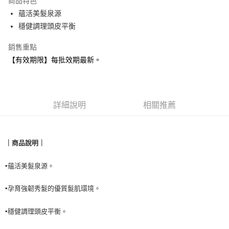
商品特色
合作金庫商業銀行
第一商業銀行
超商取貨付款
蘊活美髮泉源
華南商業銀行
彰化商業銀行
穩健調理頭皮平衡
LINE Pay
上海商業儲蓄銀行
台北富邦商業銀行
國泰世華商業銀行
兆豐國際商業銀行
Apple Pay
銷售重點
臺灣中小企業銀行
台中商業銀行
【有效期限】每批效期最新。
匯豐（台灣）商業銀行
華泰商業銀行
悠遊付
聯邦商業銀行
遠東國際商業銀行
元大商業銀行
永豐商業銀行
Google Pay
玉山商業銀行
星展（台灣）商業銀行
台新國際商業銀行
中國信託商業銀行
全盈+PAY
詳細說明
相關推薦
台灣樂天信用卡公司
AFTEE先享後付
相關說明
｜商品說明
｜
【關於「AFTEE先享後付」】
貨到付款
AFTEE先享後付是「在收到商品之後才付款」的支付方式。 讓您購物簡單
便利好安心！
▪️
蘊活美髮泉源。
１．簡單：不需註冊會員、不需綁卡、不需儲值。
運送方式
２．便利：只要手機號碼，簡訊認證，即可結帳。
▪️
。
孕育強韌秀髮的優質髮肌環境
３．安心：先確認商品／服務後，再付款。
全家取貨付款
每筆NT$90，滿NT$999(含以上)免運費
【「AFTEE先享後付」結帳流程】
▪️
。
穩健調理頭皮平衡
１．於結帳方式選擇「AFTEE先享後付」後，將跳轉至「AFTEE先享後付」
付款後全家取貨