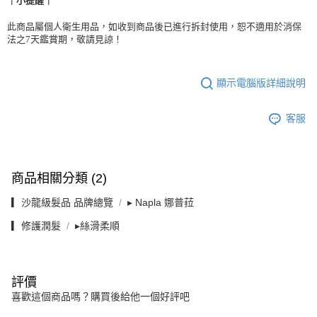
｜小提醒｜
此商品屬個人衛生用品，如收到商品後已進行拆封使用，恕不適用於消保
法之7天鑑賞期，敬請見諒！
顯示電腦版詳細說明
客服
商品相關分類 (2)
▎沙龍級髮品 品牌總覽
▸ Napla 娜普菈
▎修護潤髮
▸絲滑柔順
評價
喜歡這個商品嗎？購買後給他一個好評吧