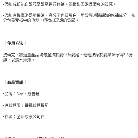
結帳頁面，進行簡訊認證並確認金額後，即可完成結帳。
▪️
添加成份能自髮芯至髮尾進行修補，塑造出柔軟且清爽的質感。
２．訂單成立數日內，您將收到繳費通知簡訊。
每筆NT$90，滿NT$999(含以上)免運費
３．收到繳費通知簡訊後14天內，點擊此簡訊中的連結，可透過四大超商／
▪️
添加有機摩洛哥堅果油
、
高分子角質蛋白
、
甲殼膜3種構造的修補成分，
充
ATM／網路銀行／等多元方式進行付款，方視為交易完成。
7-11取貨付款
分包覆受損中的毛髮，塑造出理想的質感。
※ 請注意：結帳手續完成當下不需立刻繳費，但若您需要取消訂單，請聯絡
每筆NT$90，滿NT$999(含以上)免運費
購買商品的店家。未經商家同意取消之訂單仍視為有效，需透過AFTEE先享
後付繳納相關費用。
付款後7-11取貨
※ 交易是否成功請以「AFTEE先享後付 」之結帳頁面顯示為準，若有關於
｜使用方法｜
是否繳費成功／繳費後需取消欲退款等相關疑問，請聯繫「AFTEE先享後付
每筆NT$90，滿NT$999(含以上)免運費
客戶支援中心」
https://netprotections.freshdesk.com/support/home
洗頭完，將適量產品均勻塗抹於髮中至髮尾，輕輕按摩於髮絲並停留2-3分
台灣【本島宅配】
鐘，以清水沖淨
。
【注意事項】
１．透過由恩沛科技股份有限公司提供之「AFTEE先享後付」服務完成之交
每筆NT$90，滿NT$999(含以上)免運費
易，需依本服務之必要範圍內提供個人資料，並將交易相關給付款項請求債
權轉讓予恩沛科技股份有限公司。
台灣【離島宅配】
｜商品資訊｜
２．關於個人資料處理事宜，請瀏覽以下網址：
每筆NT$90，滿NT$999(含以上)免運費
https://aftee.tw/terms/#terms3
▪️品牌：Napla 娜普菈
３．未成年的使用者請事先徵得法定代理人或監護人之同意方可使用
貨到付款
「AFTEE先享後付」，若未經同意申辦者引起之損失，本公司不負相關責
▪️有效期限：每批效期最新
任。
每筆NT$90，滿NT$999(含以上)免運費
４．使用「AFTEE先享後付」時，將依據個別帳號之用戶狀況，依本公司即
時審查核予不同之上限額度；若仍有額度不足之情形，本公司將視審查結果
▪️貨源：全新原廠公司貨
海外宅配
查看運費
請求用戶進行身份認證。
５．嚴禁一人註冊多個帳號或使用他人資訊註冊。若發現惡意使用之情形，
恩沛科技股份有限公司將有權停止該用戶之使用額度並採取法律行動。