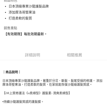
商品特色
合作金庫商業銀行
第一商業銀行
超商取貨付款
日本頂級專業沙龍護髮品牌
華南商業銀行
彰化商業銀行
添加摩洛哥堅果油
LINE Pay
上海商業儲蓄銀行
台北富邦商業銀行
國泰世華商業銀行
兆豐國際商業銀行
打造柔軟的髮質
Apple Pay
臺灣中小企業銀行
台中商業銀行
銷售重點
匯豐（台灣）商業銀行
華泰商業銀行
悠遊付
聯邦商業銀行
遠東國際商業銀行
【有效期限】每批效期最新。
元大商業銀行
永豐商業銀行
Google Pay
玉山商業銀行
星展（台灣）商業銀行
台新國際商業銀行
中國信託商業銀行
全盈+PAY
台灣樂天信用卡公司
詳細說明
相關推薦
AFTEE先享後付
相關說明
【關於「AFTEE先享後付」】
貨到付款
｜
商
品說明
｜
AFTEE先享後付是「在收到商品之後才付款」的支付方式。 讓您購物簡單
便利好安心！
日本頂級專業沙龍護髮品牌，
著重於分岔、斷髮
、
髮尾受損的修護， 添加
１．簡單：不需註冊會員、不需綁卡、不需儲值。
運送方式
摩洛哥堅果油，打造柔軟的髮質
，
在家就能恢復沙龍級護髮質感。
２．便利：只要手機號碼，簡訊認證，即可結帳。
３．安心：先確認商品／服務後，再付款。
全家取貨付款
【iM上質修護法《α柔順型》護髮素-
清爽柔順型】
每筆NT$90，滿NT$999(含以上)免運費
【「AFTEE先享後付」結帳流程】
▪️
持續沙龍護髮質感的護髮膜。
１．於結帳方式選擇「AFTEE先享後付」後，將跳轉至「AFTEE先享後付」
付款後全家取貨