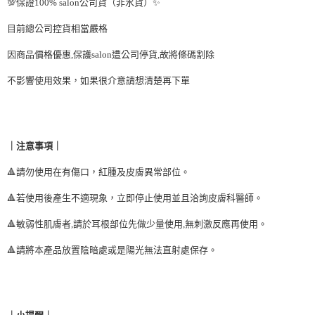
💯保證100% salon公司貨（非水貨）✨
目前總公司控貨相當嚴格
因商品價格優惠,保護salon遭公司停貨,故將條碼割除
不影響使用效果，如果很介意請想清楚再下單
｜注意事項｜
🔺請勿使用在有傷口，紅腫及皮膚異常部位。
🔺若使用後產生不適現象，立即停止使用並且洽詢皮膚科醫師。
🔺敏弱性肌膚者,請於耳根部位先做少量使用,無刺激反應再使用。
🔺請將本產品放置陰暗處或是陽光無法直射處保存。