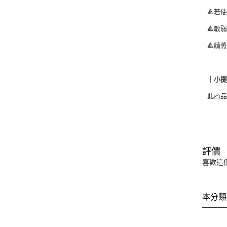
🔺若
🔺敏
🔺請
｜小
此商品
評價
喜歡這
本分類