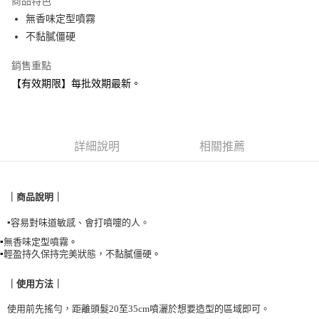
商品特色
合作金庫商業銀行
第一商業銀行
超商取貨付款
無香味定型噴霧
華南商業銀行
彰化商業銀行
不黏膩僵硬
LINE Pay
上海商業儲蓄銀行
台北富邦商業銀行
國泰世華商業銀行
兆豐國際商業銀行
Apple Pay
銷售重點
臺灣中小企業銀行
台中商業銀行
【有效期限】每批效期最新。
匯豐（台灣）商業銀行
華泰商業銀行
悠遊付
聯邦商業銀行
遠東國際商業銀行
元大商業銀行
永豐商業銀行
Google Pay
玉山商業銀行
星展（台灣）商業銀行
台新國際商業銀行
中國信託商業銀行
全盈+PAY
詳細說明
相關推薦
台灣樂天信用卡公司
AFTEE先享後付
相關說明
｜商品說明｜
【關於「AFTEE先享後付」】
貨到付款
AFTEE先享後付是「在收到商品之後才付款」的支付方式。 讓您購物簡單
▪️
容易對味道敏感、會打噴嚏的人
。
便利好安心！
▪️
無香味定型噴霧
。
１．簡單：不需註冊會員、不需綁卡、不需儲值。
運送方式
▪️
輕盈持久保持完美狀態，不黏膩僵硬
。
２．便利：只要手機號碼，簡訊認證，即可結帳。
３．安心：先確認商品／服務後，再付款。
全家取貨付款
｜使用方法｜
每筆NT$90，滿NT$999(含以上)免運費
【「AFTEE先享後付」結帳流程】
１．於結帳方式選擇「AFTEE先享後付」後，將跳轉至「AFTEE先享後付」
使用前先搖勻，距離頭髮20至35cm噴灑於想要造型的區域即可
。
付款後全家取貨