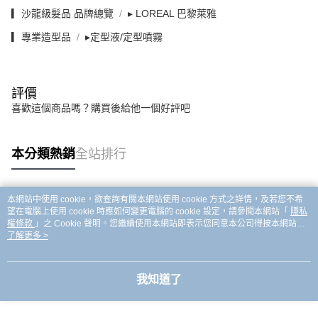
▎沙龍級髮品 品牌總覽
▸ LOREAL 巴黎萊雅
▎專業造型品
▸定型液/定型噴霧
評價
喜歡這個商品嗎？購買後給他一個好評吧
本分類熱銷
全站排行
本網站中使用 cookie，欲查詢有關本網站使用 cookie 方式之詳情，及若您不希
熱門標籤
望在電腦上使用 cookie 時應如何變更電腦的 cookie 設定，請參閱本網站「
隱私
權條款
」之 Cookie 聲明。您繼續使用本網站即表示您同意本公司得按本網站使
用條款之 Cookie 聲明使用 cookie。
了解更多 >
我知道了