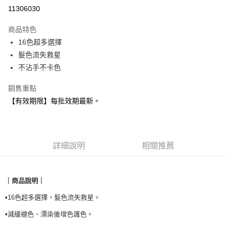
信用卡分期付款
11306030
3 期 0 利率 每期
NT$133
21家銀行
商品特色
合作金庫商業銀行
第一商業銀行
超商取貨付款
16色超多選擇
華南商業銀行
彰化商業銀行
髮色流失救星
LINE Pay
上海商業儲蓄銀行
台北富邦商業銀行
國泰世華商業銀行
兆豐國際商業銀行
不沾手不卡色
Apple Pay
臺灣中小企業銀行
台中商業銀行
銷售重點
匯豐（台灣）商業銀行
華泰商業銀行
悠遊付
聯邦商業銀行
遠東國際商業銀行
【有效期限】每批效期最新。
元大商業銀行
永豐商業銀行
Google Pay
玉山商業銀行
星展（台灣）商業銀行
台新國際商業銀行
中國信託商業銀行
全盈+PAY
台灣樂天信用卡公司
詳細說明
相關推薦
AFTEE先享後付
相關說明
【關於「AFTEE先享後付」】
｜商品說明｜
貨到付款
AFTEE先享後付是「在收到商品之後才付款」的支付方式。 讓您購物簡單
便利好安心！
▪️16色超多選擇，髮色流失救星。
１．簡單：不需註冊會員、不需綁卡、不需儲值。
運送方式
２．便利：只要手機號碼，簡訊認證，即可結帳。
▪️減緩褪色、漂染後增色護色。
３．安心：先確認商品／服務後，再付款。
全家取貨付款