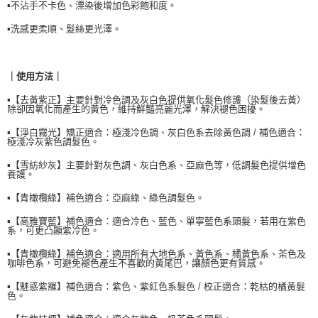
▪️不沾手不卡色、漂染後增加色彩飽和度。
每筆NT$90，滿NT$999(含以上)免運費
【「AFTEE先享後付」結帳流程】
１．於結帳方式選擇「AFTEE先享後付」後，將跳轉至「AFTEE先享後付」
▪️洗感更柔順、髮絲更光澤。
付款後全家取貨
結帳頁面，進行簡訊認證並確認金額後，即可完成結帳。
２．訂單成立數日內，您將收到繳費通知簡訊。
每筆NT$90，滿NT$999(含以上)免運費
３．收到繳費通知簡訊後14天內，點擊此簡訊中的連結，可透過四大超商／
｜使用方法｜
ATM／網路銀行／等多元方式進行付款，方視為交易完成。
7-11取貨付款
※ 請注意：結帳手續完成當下不需立刻繳費，但若您需要取消訂單，請聯絡
▪️【去黃紫正】主要針對冷色調及灰白色提供氧化髮色修護（染髮後去黃）
每筆NT$90，滿NT$999(含以上)免運費
購買商品的店家。未經商家同意取消之訂單仍視為有效，需透過AFTEE先享
除卻因氧化而產生的黃色，維持鮮豔亮麗光澤，解決褪色困擾。
後付繳納相關費用。
付款後7-11取貨
※ 交易是否成功請以「AFTEE先享後付 」之結帳頁面顯示為準，若有關於
▪️【淨白霧光】矯正適合：極淺冷色調、灰白色系去除黃色調 / 補色適合：
極淺冷灰紫色調髮色。
是否繳費成功／繳費後需取消欲退款等相關疑問，請聯繫「AFTEE先享後付
每筆NT$90，滿NT$999(含以上)免運費
客戶支援中心」
https://netprotections.freshdesk.com/support/home
▪️【雪紡紗灰】主要針對灰色調、灰白色系、亞麻色等，低調髮色提供增色
養護。
台灣【本島宅配】
【注意事項】
１．透過由恩沛科技股份有限公司提供之「AFTEE先享後付」服務完成之交
每筆NT$90，滿NT$999(含以上)免運費
▪️【青橄欖綠】補色適合：亞麻綠、綠色調髮色。
易，需依本服務之必要範圍內提供個人資料，並將交易相關給付款項請求債
權轉讓予恩沛科技股份有限公司。
台灣【離島宅配】
▪️【高雅寶藍】補色適合：適合冷色、藍色、單寧藍色系頭髮，若用在紫色
系，可更凸顯紫冷色。
２．關於個人資料處理事宜，請瀏覽以下網址：
每筆NT$90，滿NT$999(含以上)免運費
https://aftee.tw/terms/#terms3
▪️【青橄欖綠】補色適合：適用所有大地色系、黃色系、橘黃色系、茶色及
３．未成年的使用者請事先徵得法定代理人或監護人之同意方可使用
咖啡色系，可避免褪色產生不喜歡的黃尾巴，讓顏色更有質感。
貨到付款
「AFTEE先享後付」，若未經同意申辦者引起之損失，本公司不負相關責
任。
每筆NT$90，滿NT$999(含以上)免運費
▪️【魅惑紫羅】補色適合：紫色、紫紅色系髮色 / 校正適合：乾枯的橘黃髮
色。
４．使用「AFTEE先享後付」時，將依據個別帳號之用戶狀況，依本公司即
時審查核予不同之上限額度；若仍有額度不足之情形，本公司將視審查結果
海外宅配
查看運費