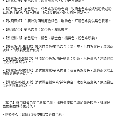
▪️【灰紫桔梗】補色適合：適合灰紫色、奶茶色系頭髮。
請求用戶進行身份認證。
５．嚴禁一人註冊多個帳號或使用他人資訊註冊。若發現惡意使用之情形，
▪️【粉紅泡泡】補色適合：紅色系及粉紫色調、玫瑰金色系或繽紛粉紫或粉
恩沛科技股份有限公司將有權停止該用戶之使用額度並採取法律行動。
紅的馬卡龍色 / 校色適合：極淺髮褪成不飽和綠色的髮色。
▪️【玫瑰酒紅】主要針對頭髮底色紅色、咖啡色、紅銅色系提供增色養護。
▪️【絲滑奶茶】補色適合：奶茶色、霧感咖啡。
▪️【蜜糖甜橘】補色適合：橘色、橘金色、橘黃色、粉色系頭髮。
▪️【霧感系列-法絨紫】霧透白金色/補色適合：紫、灰、米白系髮色 / 漂過兩
次以上的頭髮更適合使用。
▪️【霧感系列-奶霜杏】極淺奶茶色系/補色適合：奶茶、米色髮色 / 建議最佳
底色明度8.5度以上。
▪️【霧感系列-薄霧灰】清透薄霧感/補色適合：灰白色系髮色 / 漂過兩次以上
的頭髮更適合使用。
▪️【霧感系列-粉玫瑰】清透霧面粉色系/補色適合：玫瑰色系髮色 / 建議最佳
底色明度8.5度以上。
【補色】選用與髪色同色系補色劑，進行還原補色增加鎖色因子，延緩掉
色使髮色維持更持久。
▪️ 剛染不久：建議2-3天使用1次維持色彩。