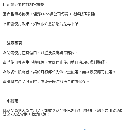
目前總公司控貨相當嚴格
因商品價格優惠，保護salon遭公司停貨，故將條碼割除
不影響使用效果，如果很介意請想清楚再下單
｜注意事項｜
🔺請勿使用在有傷口，紅腫及皮膚異常部位。
🔺若使用後產生不適現象，立即停止使用並且洽詢皮膚科醫師。
🔺敏弱性肌膚者，請於耳根部位先做少量使用，無刺激反應再使用。
🔺請將本產品放置陰暗處或是陽光無法直射處保存。
｜小提醒｜
此商品屬個人衛生用品，如收到商品後已進行拆封使用，恕不適用於消保
法之7天鑑賞期，敬請見諒！