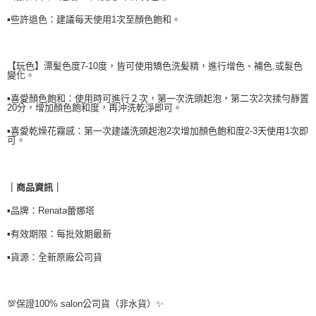
▪️些許退色：建議每天使用1次至顏色飽和。
【玩色】漂髪色度7-10度，皆可使用矯色洗髪精，進行增色、補色,或髮色
變化。
▪️喜愛顏色飽和：使用時可進行２次，第一次洗頭起泡，第二次2次揉勻靜置
20分，增加顏色飽和度，再沖洗乾淨即可。
▪️喜愛乾燥花霧感：第一次建議洗頭起泡2次增加顏色飽和度2-3天使用1次即
可。
｜商品資訊｜
▪️品牌：Renata蕾娜塔
▪️有效期限：每批效期最新
▪️貨源：全新原廠公司貨
💯保證100% salon公司貨（非水貨）✨