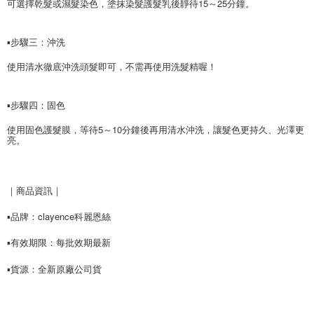
可選擇乾髮或濕髮染色，塗抹染髮護髮乳後靜待15～25分鐘。
請求用戶進行身份認證。
５．嚴禁一人註冊多個帳號或使用他人資訊註冊。若發現惡意使用之情形，
恩沛科技股份有限公司將有權停止該用戶之使用額度並採取法律行動。
▪️步驟三：沖洗
使用清水徹底沖洗頭髮即可，不需再使用洗髮精喔！
▪️步驟四：固色
使用固色護髮膜，等待5～10分鐘後再用清水沖洗，讓髮色更持久、光澤更
亮。
｜商品資訊｜
▪️
品牌：
clayence科麗恩絲
▪️
有效期限：每批效期最新
▪️
貨源：全新原廠公司貨