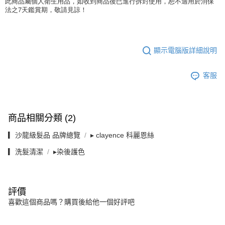
此商品屬個人衛生用品，如收到商品後已進行拆封使用，恕不適用於消保
法之7天鑑賞期，敬請見諒！
顯示電腦版詳細說明
客服
商品相關分類 (2)
▎沙龍級髮品 品牌總覽
▸ clayence 科麗恩絲
▎洗髮清潔
▸染後護色
評價
喜歡這個商品嗎？購買後給他一個好評吧