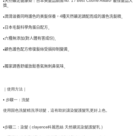
▪️
天然礦泥健康染｜日本美髮品銷售No. 1 / Best Cosme Award- 最佳髮品大
。
獎
每筆NT$90，滿NT$999(含以上)免運費
【「AFTEE先享後付」結帳流程】
１．於結帳方式選擇「AFTEE先享後付」後，將跳轉至「AFTEE先享後付」
▪️
。
潤滑滋養同時護色的美髮保養，4種天然礦泥調配而成的護色洗髮精
付款後全家取貨
結帳頁面，進行簡訊認證並確認金額後，即可完成結帳。
２．訂單成立數日內，您將收到繳費通知簡訊。
每筆NT$90，滿NT$999(含以上)免運費
▪️
。
日本毛髮科學角蛋白配方
３．收到繳費通知簡訊後14天內，點擊此簡訊中的連結，可透過四大超商／
ATM／網路銀行／等多元方式進行付款，方視為交易完成。
7-11取貨付款
▪️
。
六種無添加(對人體有害成份)
※ 請注意：結帳手續完成當下不需立刻繳費，但若您需要取消訂單，請聯絡
每筆NT$90，滿NT$999(含以上)免運費
購買商品的店家。未經商家同意取消之訂單仍視為有效，需透過AFTEE先享
▪️
。
顧色護色配方修復髮絲受損抑制變黃
後付繳納相關費用。
付款後7-11取貨
※ 交易是否成功請以「AFTEE先享後付 」之結帳頁面顯示為準，若有關於
是否繳費成功／繳費後需取消欲退款等相關疑問，請聯繫「AFTEE先享後付
每筆NT$90，滿NT$999(含以上)免運費
▪️
。
獨家調香舒緩放鬆香氣無刺鼻氣味
客戶支援中心」
https://netprotections.freshdesk.com/support/home
台灣【本島宅配】
【注意事項】
１．透過由恩沛科技股份有限公司提供之「AFTEE先享後付」服務完成之交
每筆NT$90，滿NT$999(含以上)免運費
｜使用方法｜
易，需依本服務之必要範圍內提供個人資料，並將交易相關給付款項請求債
權轉讓予恩沛科技股份有限公司。
台灣【離島宅配】
▪️ 步驟一：洗髮
２．關於個人資料處理事宜，請瀏覽以下網址：
每筆NT$90，滿NT$999(含以上)免運費
https://aftee.tw/terms/#terms3
使用固色洗髮精洗淨頭髮，這有助於讓染髮護髮乳更好上色。
３．未成年的使用者請事先徵得法定代理人或監護人之同意方可使用
貨到付款
「AFTEE先享後付」，若未經同意申辦者引起之損失，本公司不負相關責
任。
每筆NT$90，滿NT$999(含以上)免運費
▪️步驟二：染髮 ( clayence科麗恩絲 天然礦泥染髮護髮乳 )
４．使用「AFTEE先享後付」時，將依據個別帳號之用戶狀況，依本公司即
時審查核予不同之上限額度；若仍有額度不足之情形，本公司將視審查結果
海外宅配
查看運費