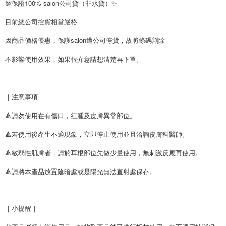
💯保證100% salon公司貨（非水貨）✨
目前總公司控貨相當嚴格
因商品價格優惠
，
保護salon遭公司停貨
，
故將條碼割除
不影響使用效果，如果很介意請想清楚再下單。
｜注意事項｜
🔺請勿使用在有傷口，紅腫及皮膚異常部位。
🔺
若使用後產生不適現象，立即停止使用並且洽詢皮膚科醫師。
🔺
敏弱性肌膚者
，
請於耳根部位先做少量使用
，
無刺激反應再使用。
🔺
請將本產品放置陰暗處或是陽光無法直射處保存。
｜小提醒｜