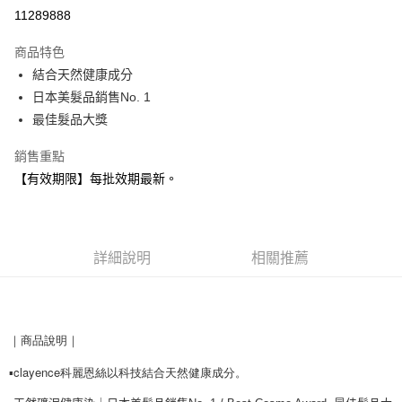
信用卡分期付款
11289888
3 期 0 利率 每期
NT$193
21家銀行
商品特色
合作金庫商業銀行
第一商業銀行
超商取貨付款
結合天然健康成分
華南商業銀行
彰化商業銀行
日本美髮品銷售No. 1
LINE Pay
上海商業儲蓄銀行
台北富邦商業銀行
國泰世華商業銀行
兆豐國際商業銀行
最佳髮品大獎
Apple Pay
臺灣中小企業銀行
台中商業銀行
銷售重點
匯豐（台灣）商業銀行
華泰商業銀行
悠遊付
聯邦商業銀行
遠東國際商業銀行
【有效期限】每批效期最新。
元大商業銀行
永豐商業銀行
Google Pay
玉山商業銀行
星展（台灣）商業銀行
台新國際商業銀行
中國信託商業銀行
全盈+PAY
台灣樂天信用卡公司
詳細說明
相關推薦
AFTEE先享後付
相關說明
【關於「AFTEE先享後付」】
貨到付款
AFTEE先享後付是「在收到商品之後才付款」的支付方式。 讓您購物簡單
｜
商品說明
｜
便利好安心！
１．簡單：不需註冊會員、不需綁卡、不需儲值。
運送方式
▪️
clayence科麗恩絲以科技結合天然健康成分
。
２．便利：只要手機號碼，簡訊認證，即可結帳。
３．安心：先確認商品／服務後，再付款。
全家取貨付款