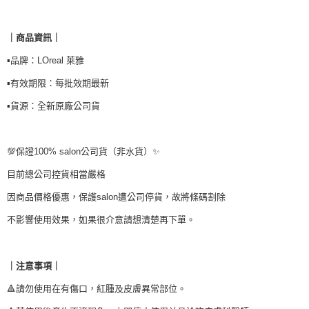
結帳頁面，進行簡訊認證並確認金額後，即可完成結帳。
２．訂單成立數日內，您將收到繳費通知簡訊。
每筆NT$90，滿NT$999(含以上)免運費
３．收到繳費通知簡訊後14天內，點擊此簡訊中的連結，可透過四大超商／
ATM／網路銀行／等多元方式進行付款，方視為交易完成。
｜商品資訊｜
7-11取貨付款
※ 請注意：結帳手續完成當下不需立刻繳費，但若您需要取消訂單，請聯絡
▪️品牌：LOreal 萊雅
每筆NT$90，滿NT$999(含以上)免運費
購買商品的店家。未經商家同意取消之訂單仍視為有效，需透過AFTEE先享
後付繳納相關費用。
▪️有效期限：每批效期最新
付款後7-11取貨
※ 交易是否成功請以「AFTEE先享後付 」之結帳頁面顯示為準，若有關於
是否繳費成功／繳費後需取消欲退款等相關疑問，請聯繫「AFTEE先享後付
每筆NT$90，滿NT$999(含以上)免運費
▪️貨源：全新原廠公司貨
客戶支援中心」
https://netprotections.freshdesk.com/support/home
台灣【本島宅配】
【注意事項】
１．透過由恩沛科技股份有限公司提供之「AFTEE先享後付」服務完成之交
每筆NT$90，滿NT$999(含以上)免運費
💯保證100% salon公司貨（非水貨）✨
易，需依本服務之必要範圍內提供個人資料，並將交易相關給付款項請求債
權轉讓予恩沛科技股份有限公司。
目前總公司控貨相當嚴格
台灣【離島宅配】
２．關於個人資料處理事宜，請瀏覽以下網址：
每筆NT$90，滿NT$999(含以上)免運費
因商品價格優惠，保護salon遭公司停貨，故將條碼割除
https://aftee.tw/terms/#terms3
３．未成年的使用者請事先徵得法定代理人或監護人之同意方可使用
貨到付款
不影響使用效果，如果很介意請想清楚再下單。
「AFTEE先享後付」，若未經同意申辦者引起之損失，本公司不負相關責
任。
每筆NT$90，滿NT$999(含以上)免運費
４．使用「AFTEE先享後付」時，將依據個別帳號之用戶狀況，依本公司即
時審查核予不同之上限額度；若仍有額度不足之情形，本公司將視審查結果
海外宅配
查看運費
｜注意事項｜
請求用戶進行身份認證。
５．嚴禁一人註冊多個帳號或使用他人資訊註冊。若發現惡意使用之情形，
🔺請勿使用在有傷口，紅腫及皮膚異常部位。
恩沛科技股份有限公司將有權停止該用戶之使用額度並採取法律行動。