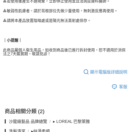
🔺若使用後產生不適現象，立即停止使用並且洽詢皮膚科醫師。
🔺敏弱性肌膚者，請於耳根部位先做少量使用，無刺激反應再使用。
🔺請將本產品放置陰暗處或是陽光無法直射處保存。
｜小提醒｜
此商品屬個人衛生用品，如收到商品後已進行拆封使用，恕不適用於消保
法之7天鑑賞期，敬請見諒！
顯示電腦版詳細說明
客服
商品相關分類 (2)
▎沙龍級髮品 品牌總覽
▸ LOREAL 巴黎萊雅
▎洗髮清潔
▸絲滑柔順