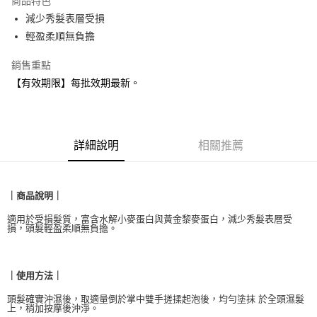
商品特色
合作金庫商業銀行
第一商業銀行
超商取貨付款
減少秀髮表層受損
華南商業銀行
彰化商業銀行
輕盈柔順無負擔
LINE Pay
上海商業儲蓄銀行
台北富邦商業銀行
國泰世華商業銀行
兆豐國際商業銀行
Apple Pay
銷售重點
臺灣中小企業銀行
台中商業銀行
【有效期限】每批效期最新。
匯豐（台灣）商業銀行
華泰商業銀行
悠遊付
聯邦商業銀行
遠東國際商業銀行
元大商業銀行
永豐商業銀行
Google Pay
玉山商業銀行
星展（台灣）商業銀行
台新國際商業銀行
中國信託商業銀行
全盈+PAY
詳細說明
相關推薦
台灣樂天信用卡公司
AFTEE先享後付
相關說明
｜商品說明｜
【關於「AFTEE先享後付」】
貨到付款
AFTEE先享後付是「在收到商品之後才付款」的支付方式。 讓您購物簡單
適用於受損髮質，富含水解小麥蛋白與黃金黎麥蛋白，減少秀髮表層受
便利好安心！
損，頭髮輕盈柔順無負擔。
１．簡單：不需註冊會員、不需綁卡、不需儲值。
運送方式
２．便利：只要手機號碼，簡訊認證，即可結帳。
３．安心：先確認商品／服務後，再付款。
全家取貨付款
｜使用方法｜
每筆NT$90，滿NT$999(含以上)免運費
【「AFTEE先享後付」結帳流程】
頭髮確實沖濕後，取適量倒於掌中雙手搓揉起泡後，均勻塗抹 於全頭濕髮
１．於結帳方式選擇「AFTEE先享後付」後，將跳轉至「AFTEE先享後付」
上，稍加按摩後沖淨。
付款後全家取貨